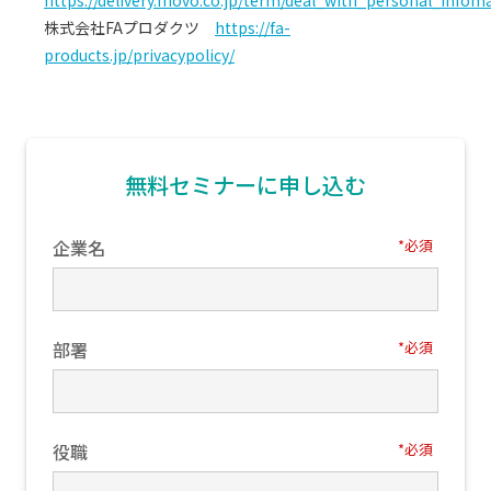
https://delivery.movo.co.jp/term/deal_with_personal_infoma
株式会社FAプロダクツ
https://fa-
products.jp/privacypolicy/
無料セミナーに申し込む
企業名
*
部署
*
役職
*