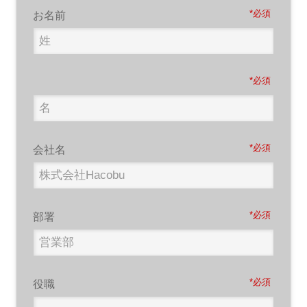
*
お名前
*
*
会社名
*
部署
*
役職