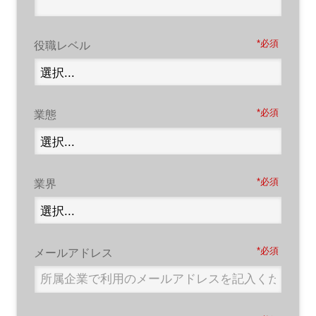
*
役職レベル
*
業態
*
業界
*
メールアドレス