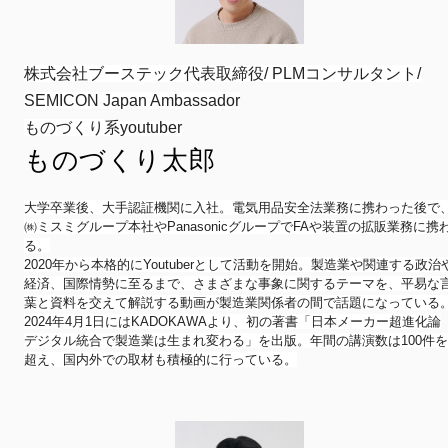
株式会社ブーステック代表取締役/ PLMコンサルタント/
SEMICON Japan Ambassador
ものづくり
系youtuber
ものづくり太郎
大学卒業後、大手認証機関に入社。
電気用品安全法業務に携わった後で
㈱
ミスミグループ本社やPanasonicグループでFAや装置の
拡販業務に携
る。
2020年から本格的にYoutuberとして活動を開始。
製造業や関連する政治
経済、国際情勢に至るまで、
さまざまな事象に関するテーマを、
平易な
葉と資料を交えて解説する動画が製造業関係者の間で話題
になっている
2024年4月1日にはKADOKAWAより、
初の著書「日本メーカー超進化論
デジタル統合で製造業は生まれ変わる」を出版。
年間の講演数は100件を
超え、
国内外での取材も積極的に行っている。