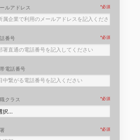
*
ールアドレス
*
話番号
帯電話番号
*
職クラス
*
署