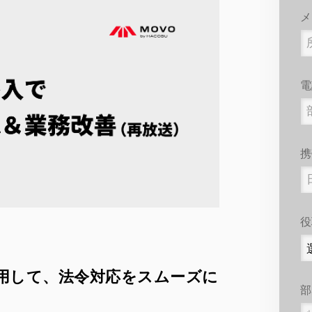
メ
電
携
役
用して、法令対応をスムーズに
部