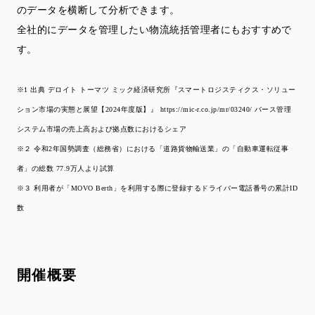
のデータを横断して分析できます。
全社的にデータを管理したい物流統括管理者にもおすすめで
す。
※1 出典 デロイト トーマツ ミック経済研究所『スマートロジスティクス・ソリュー
ション市場の実態と展望【2024年度版】』 https://mic-r.co.jp/mr/03240/ バース管理
システム市場の売上高および拠点数におけるシェア
※２ 令和2年国勢調査（総務省）における「道路貨物輸送業」の「自動車運転従事
者」の総数 77.9万人より試算
※３ 利用者が「MOVO Berth」を利用する際に登録するドライバー電話番号の累計ID
数
開催概要