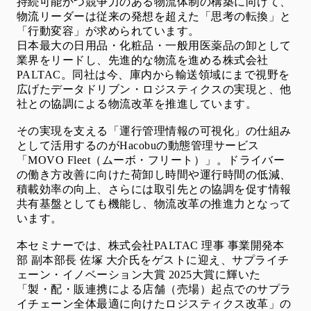
持続可能かつ競争力のある物流体制の構築に向けて、
物流リーダーは従来の発想を超えた「思考の転換」と
「行動変容」が求められています。
日本最大の日用品・化粧品・一般用医薬品の卸として
業界をリードし、先進的な物流を進める株式会社
PALTAC。同社は今、庫内から輸送領域にまで視野を
広げたデータドリブン・ロジスティクスの実現と、他
社との協調による物流改革を推進しています。
その実現を支える「運行管理情報の可視化」の仕組み
として活用するのがHacobuの動態管理サービス
「MOVO Fleet（ムーボ・フリート）」。ドライバー
の働き方改善に向けた荷卸し時間や運行時間の低減、
積載効率の向上、さらには取引先との協調を促す情報
共有基盤としても機能し、物流改革の推進力となって
います。
本セミナーでは、株式会社PALTAC 理事 事業開発本
部 副本部長 佐塚 大介氏をゲストに迎え、サプライチ
ェーン・イノベーション大賞 2025大賞に輝いた
「製・配・販連携による店舗（売場）起点でのサプラ
イチェーン全体最適に向けたロジスティクス改革」の