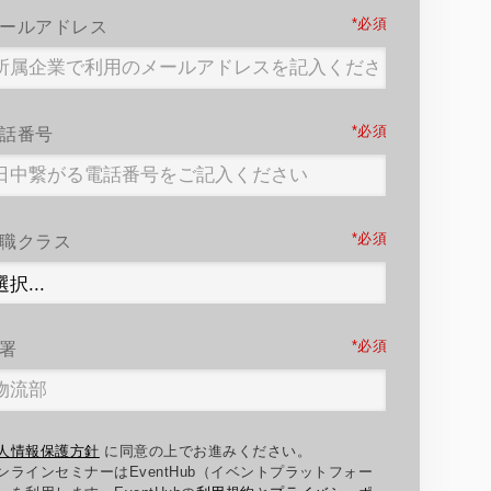
*
ールアドレス
*
話番号
*
職クラス
*
署
人情報保護方針
に同意の上でお進みください。
ンラインセミナーはEventHub（イベントプラットフォー