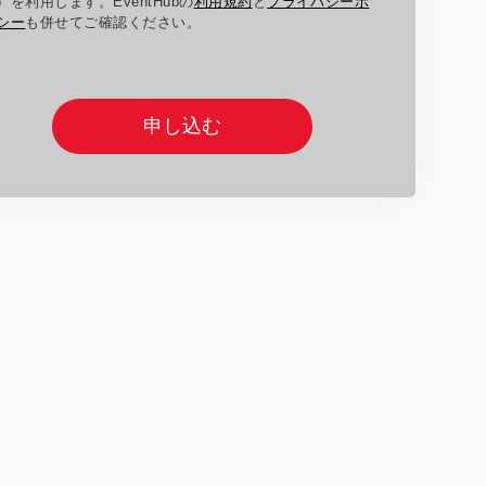
）を利用します。EventHubの
利用規約
と
プライバシーポ
シー
も併せてご確認ください。
申し込む