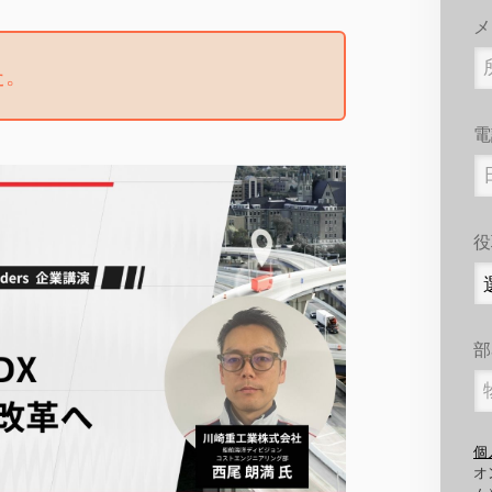
メ
た。
電
役
部
個
オ