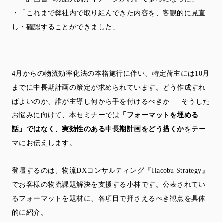
・「これまで弊社内で取り組んできた内容を、客観的に見直
し・
確認することができました」
4月からの物流効率化法の本格施行に伴い、
特定荷主には10月
までに中長期計画の策定が求められています。
どう作成すれ
ばよいのか、誰が主導し何から手を付けるべきか ― そうした
お悩みに向けて、本セミナーでは
「
フォーマットを埋める
話」ではなく、
実効性のある中長期計画をどう描くか
をテー
マにお伝えします。
登壇するのは、物流DXコンサルティング『Hacobu Strategy』
でお客様の物流課題解決を支援する小林です。
公表されてい
るフォーマットを題材に、
各項目で押さえるべき観点を具体
的に紹介。