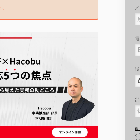
た。
メ
電
役
部
個
オ