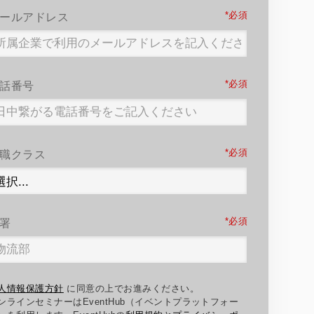
*
ールアドレス
*
話番号
*
職クラス
*
署
人情報保護方針
に同意の上でお進みください。
ンラインセミナーはEventHub（イベントプラットフォー