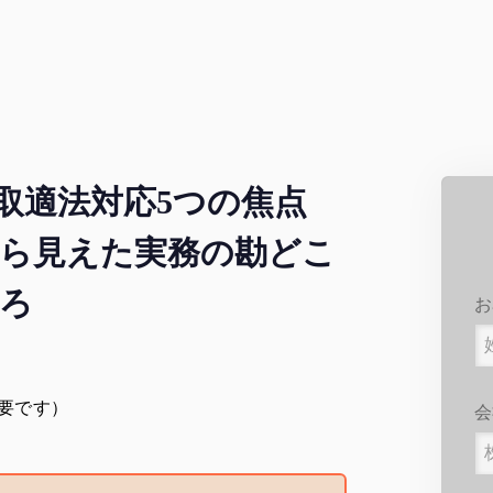
取適法対応
5つの焦点
ら見えた実務の勘どこ
ろ
お
要です）
会