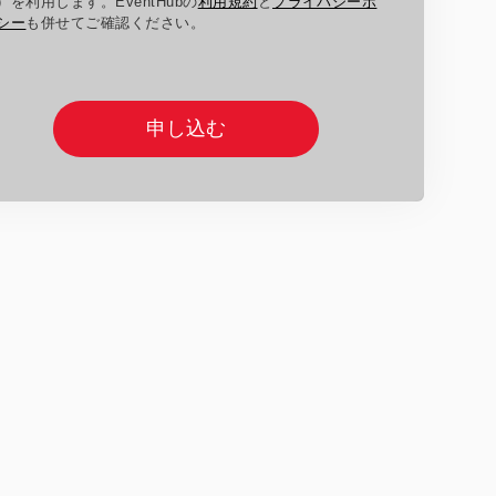
）を利用します。EventHubの
利用規約
と
プライバシーポ
シー
も併せてご確認ください。
申し込む