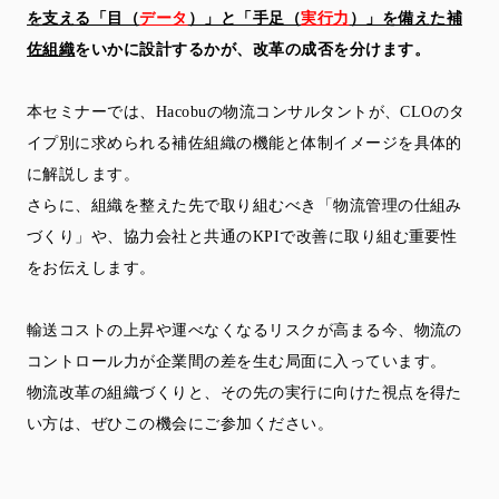
を支える「目（
データ
）」と「手足（
実行力
）」を備えた補
佐組織
をいかに設計するかが、改革の成否を分けます。
本セミナーでは、Hacobuの物流コンサルタントが、CLOのタ
イプ別に求められる補佐組織の機能と体制イメージを具体的
に解説します。
さらに、組織を整えた先で取り組むべき「物流管理の仕組み
づくり」や、協力会社と共通のKPIで改善に取り組む重要性
をお伝えします。
輸送コストの上昇や運べなくなるリスクが高まる今、物流の
コントロール力が企業間の差を生む局面に入っています。
物流改革の組織づくりと、その先の実行に向けた視点を得た
い方は、ぜひこの機会にご参加ください。