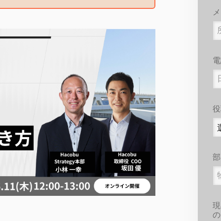
メ
電
役
部
現
の