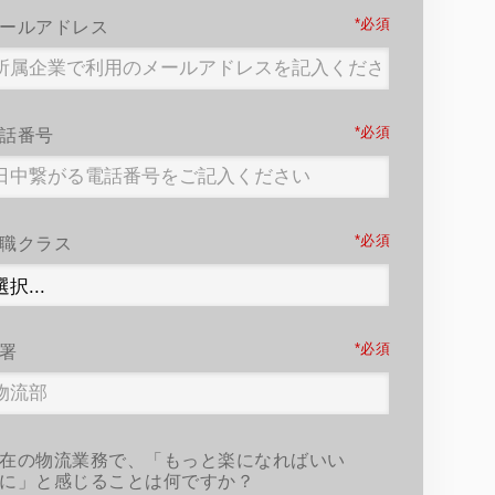
*
ールアドレス
*
話番号
*
職クラス
*
署
在の物流業務で、「もっと楽になればいい
に」と感じることは何ですか？