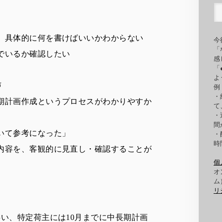
、
具体的に何を書けばいいかわからない
今
「
でいるか確認したい
感
「
よ
声
例
・
期計画作成というプロセスがわか
りやすか
て
・
間
いて参考になった」
・
時
内容を、客観的に見直し・
確認することが
個
オ
ム
リ
伴い、
特定荷主には10月までに中長期計画