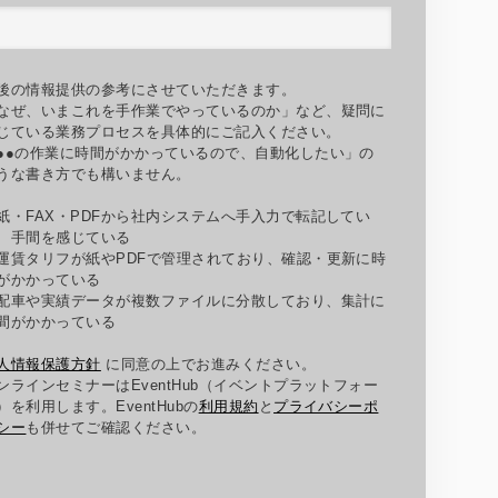
後の情報提供の参考にさせていただきます。
なぜ、いまこれを手作業でやっているのか」など、疑問に
じている業務プロセスを具体的にご記入ください。
●●の作業に時間がかかっているので、自動化したい」の
うな書き方でも構いません。
紙・FAX・PDFから社内システムへ手入力で転記してい
、手間を感じている
運賃タリフが紙やPDFで管理されており、確認・更新に時
がかかっている
配車や実績データが複数ファイルに分散しており、集計に
間がかかっている
人情報保護方針
に同意の上でお進みください。
ンラインセミナーはEventHub（イベントプラットフォー
）を利用します。EventHubの
利用規約
と
プライバシーポ
シー
も併せてご確認ください。