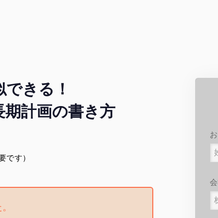
似できる！
 中長期計画の書き方
お
要です）
会
た。