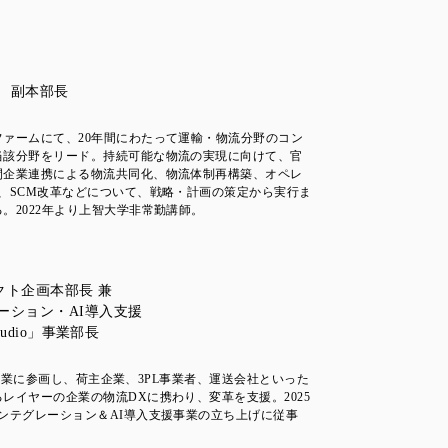
y本部 副本部長
ァームにて、20年間にわたって運輸・物流分野のコン
当該分野をリード。持続可能な物流の実現に向けて、官
間企業連携による物流共同化、物流体制再構築、オペレ
、SCM改革などについて、戦略・計画の策定から実行ま
。2022年より上智大学非常勤講師。
ダクト企画本部長 兼
ーション・AI導入支援
 Studio」事業部長
obu創業に参画し、荷主企業、3PL事業者、運送会社といった
レイヤーの企業の物流DXに携わり、変革を支援。2025
ンテグレーション＆AI導入支援事業の立ち上げに従事