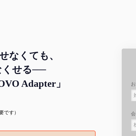
くせなくても、
くせる──
VO Adapter」
お
要です）
会