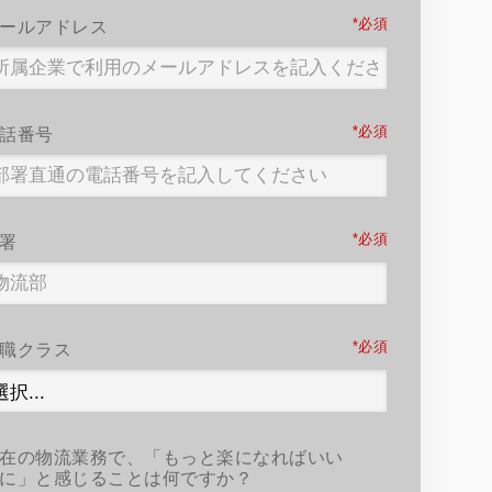
*
ールアドレス
*
話番号
*
署
*
職クラス
在の物流業務で、「もっと楽になればいい
に」と感じることは何ですか？