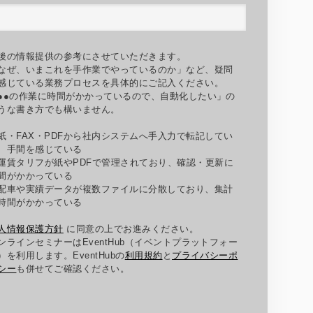
後の情報提供の参考にさせていただきます。
なぜ、いまこれを手作業でやっているのか」など、疑問
感じている業務プロセスを具体的にご記入ください。
●●の作業に時間がかかっているので、自動化したい」の
うな書き方でも構いません。
紙・
FAX
・
PDF
から社内システムへ手入力で転記してい
、手間を感じている
運賃タリフが紙や
PDF
で管理されており、確認・更新に
間がかかっている
配車や実績データが複数ファイルに分散しており、集計
時間がかかっている
人情報保護方針
に同意の上でお進みください。
ンラインセミナーはEventHub（イベントプラットフォー
）を利用します。EventHubの
利用規約
と
プライバシーポ
シー
も併せてご確認ください。