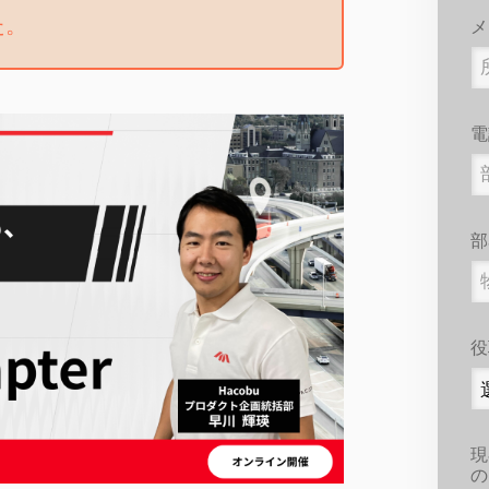
た。
メ
電
部
役
現
の