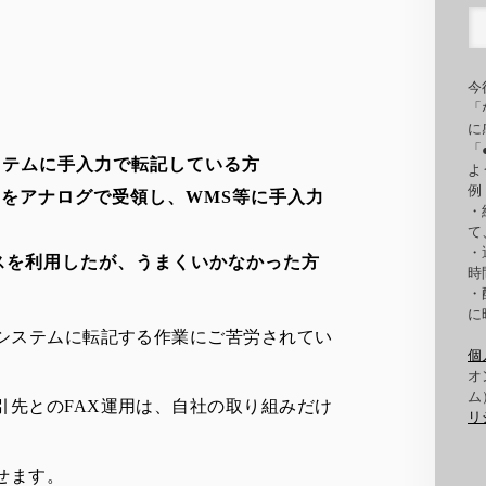
今
「
に
「
ステムに手入力で転記している方
よ
例
をアナログで受領し、WMS等に手入力
・
て
・
スを利用したが、うまくいかなかった方
時
・
に
でシステムに転記する作業にご苦労されてい
個
オ
ム
引先とのFAX運用は、自社の取り組みだけ
リ
せます。