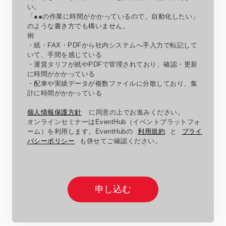
い。
「●●の作業に時間がかかっているので、自動化したい」
のような書き方でも構いません。
例
・紙・
FAX
・
PDF
から社内システムへ手入力で転記して
いて、手間を感じている
・運賃タリフが紙や
PDF
で管理されており、確認・更新
に時間がかかっている
・配車や実績データが複数ファイルに分散しており、集
計に時間がかかっている
個人情報保護方針
に同意の上でお進みください。
オンラインセミナーはEventHub（イベントプラットフォ
ーム）を利用します。EventHubの
利用規約
と
プライ
バシーポリシー
も併せてご確認ください。
申し込む