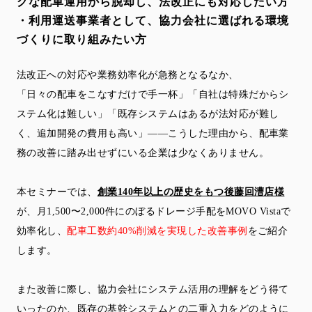
グな配車運用から脱却し、法改正にも対応したい方
・利用運送事業者として、協力会社に選ばれる環境
づくりに取り組みたい方
法改正への対応や業務効率化が急務となるなか、
「日々の配車をこなすだけで手一杯」「自社は特殊だからシ
ステム化は難しい」「既存システムはあるが法対応が難し
く、追加開発の費用も高い」——こうした理由から、配車業
務の改善に踏み出せずにいる企業は少なくありません。
本セミナーでは、
創業140年以上の歴史をもつ後藤回漕店様
が、月1,500〜2,000件にのぼるドレージ手配をMOVO Vistaで
効率化し、
配車工数約40%削減を実現した改善事例
をご紹介
します。
また改善に際し、協力会社にシステム活用の理解をどう得て
いったのか、既存の基幹システムとの二重入力をどのように