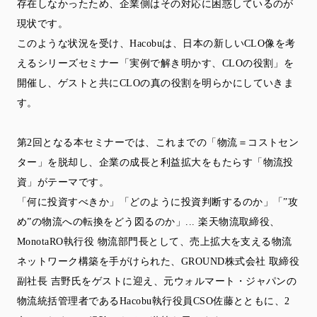
存在しなかったため、企業側はその対応に困惑しているのが
現状です。
このような状況を受け、Hacobuは、日本の新しいCLO像を考
えるシリーズセミナー「実例で解き明かす、CLOの役割」を
開催し、ゲストと共にCLOの真の役割を明らかにしていきま
す。
第2回となる本セミナーでは、これまでの「物流＝コストセン
ター」を脱却し、企業の成長と利益拡大をもたらす「物流投
資」がテーマです。
「何に投資すべきか」「どのように投資判断するのか」「”攻
め”の物流への転換をどう図るのか」... 楽天物流取締役、
MonotaRO執行役 物流部門長として、売上拡大を支える物流
ネットワーク構築を手がけられた、GROUND株式会社 取締役
副社長 吉野氏をゲストに迎え、元ウォルマート・ジャパンの
物流統括管理者であるHacobu執行役員CSO佐藤とともに、2